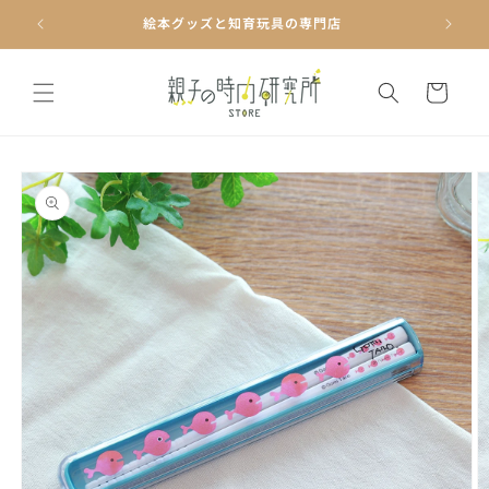
コンテ
ンツに
絵本グッズと知育玩具の専門店
進む
カ
ー
ト
商品情
報にス
キップ