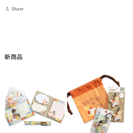
ょ
ょ
の
の
Share
数
数
量
量
を
を
減
増
ら
や
す
す
新商品