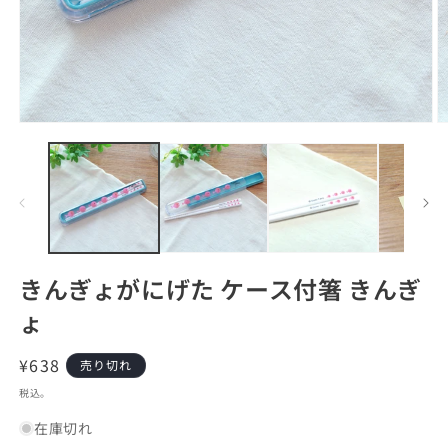
モ
ー
ダ
ル
で
メ
デ
ィ
ア
きんぎょがにげた ケース付箸 きんぎ
(1)
(2
を
ょ
開
く
通
¥638
売り切れ
常
税込。
価
在庫切れ
格