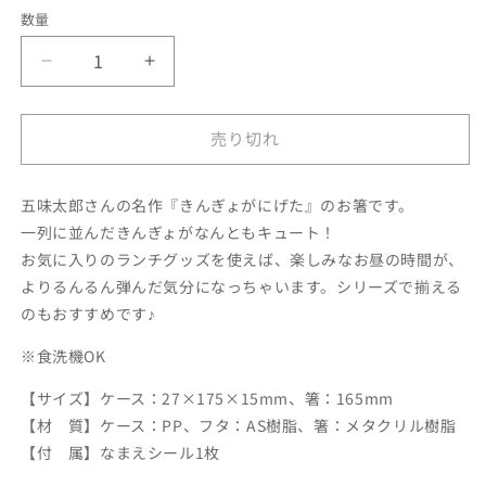
数量
き
き
ん
ん
ぎ
ぎ
売り切れ
ょ
ょ
が
が
に
に
五味太郎さんの名作『きんぎょがにげた』のお箸です。
げ
げ
一列に並んだきんぎょがなんともキュート！
た
た
お気に入りのランチグッズを使えば、楽しみなお昼の時間が、
ケ
ケ
よりるんるん弾んだ気分になっちゃいます。シリーズで揃える
ー
ー
のもおすすめです♪
ス
ス
※食洗機OK
付
付
箸
箸
【サイズ】ケース：27×175×15mm、箸：165mm
き
き
【材 質】ケース：PP、フタ：AS樹脂、箸：メタクリル樹脂
ん
ん
【付 属】なまえシール1枚
ぎ
ぎ