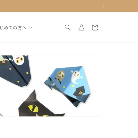
ロ
カ
グ
ー
じめての方へ
イ
ト
ン