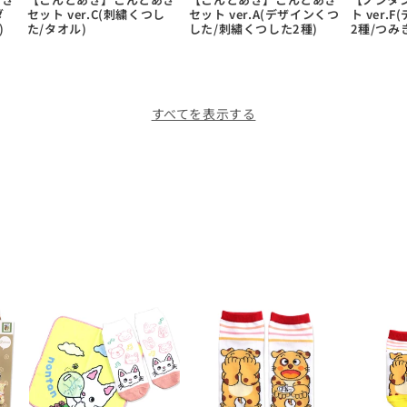
ダ
セット ver.C(刺繍くつし
セット ver.A(デザインくつ
ト ver.
)
た/タオル)
した/刺繡くつした2種)
2種/つみ
すべてを表示する