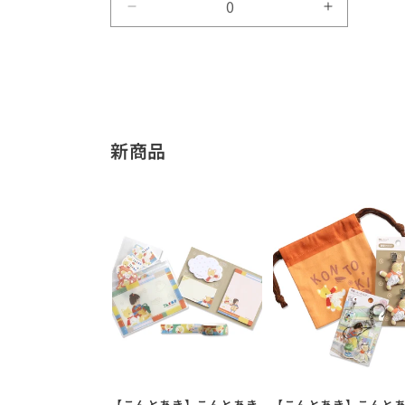
Default
Default
Title
Title
の
の
数
数
量
量
を
を
減
増
新商品
ら
や
す
す
【こんとあき】こんとあき
【こんとあき】こんと