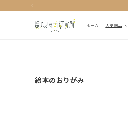
コンテ
ンツに
進む
ホーム
人気商品
コ
絵本のおりがみ
レ
ク
シ
ョ
ン