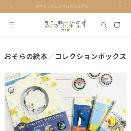
コンテ
ンツに
絵本グッズと知育玩具の専門店
進む
カ
ー
ト
コ
おそらの絵本／コレクションボックス
レ
ク
シ
ョ
ン
: