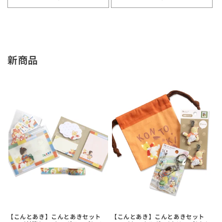
Default
Default
Default
Defa
Title
Title
Title
Title
の
の
の
の
数
数
数
数
量
量
量
量
新商品
を
を
を
を
減
増
減
増
ら
や
ら
や
す
す
す
す
【こんとあき】こんとあきセット
【こんとあき】こんとあきセット