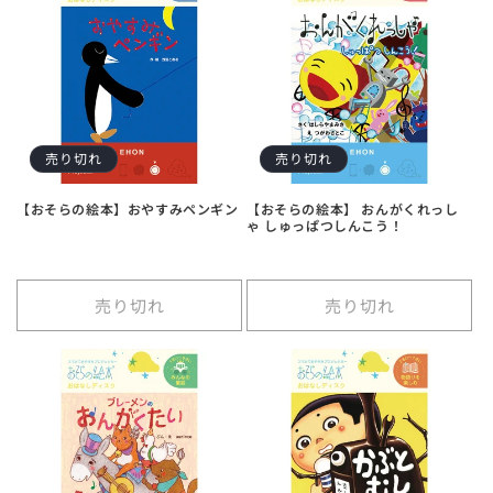
数
数
量
量
を
を
減
増
ら
や
す
す
売り切れ
売り切れ
【おそらの絵本】おやすみペンギン
【おそらの絵本】 おんがくれっし
ゃ しゅっぱつしんこう！
売り切れ
売り切れ