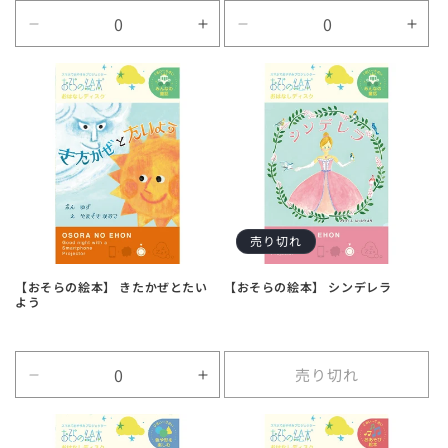
Default
Default
Default
Defa
Title
Title
Title
Title
の
の
の
の
数
数
数
数
量
量
量
量
を
を
を
を
減
増
減
増
ら
や
ら
や
す
す
す
す
売り切れ
【おそらの絵本】 きたかぜとたい
【おそらの絵本】 シンデレラ
よう
売り切れ
Default
Default
Title
Title
の
の