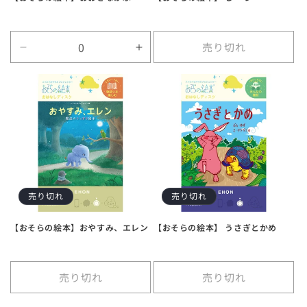
売り切れ
Default
Default
Title
Title
の
の
数
数
量
量
を
を
減
増
ら
や
す
す
売り切れ
売り切れ
【おそらの絵本】おやすみ、エレン
【おそらの絵本】 うさぎとかめ
売り切れ
売り切れ