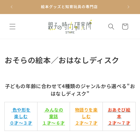
コンテ
ンツに
絵本グッズと知育玩具の専門店
進む
カ
ー
ト
コ
おそらの絵本／おはなしディスク
レ
ク
子どもの年齢に合わせて4種類のジャンルから選べる"お
シ
はなしディスク"
ョ
ン
色や形を
みんなの
物語りを楽
おあそび絵
楽しむ
童話
しむ
本
:
０才～３才
１才～６才
２才～７才
２才～７才