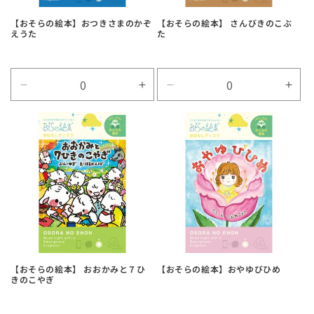
【おそらの絵本】おつきさまのかぞ
【おそらの絵本】 さんびきのこぶ
えうた
た
Default
Default
Default
Defa
Title
Title
Title
Title
の
の
の
の
数
数
数
数
量
量
量
量
を
を
を
を
減
増
減
増
ら
や
ら
や
す
す
す
す
【おそらの絵本】 おおかみと７ひ
【おそらの絵本】おやゆびひめ
きのこやぎ