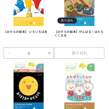
売り切れ
【おそらの絵本】 いろいろばあ
【おそらの絵本】がんばる！はたら
くくるま
売り切れ
Default
Default
Title
Title
の
の
数
数
量
量
を
を
減
増
ら
や
す
す