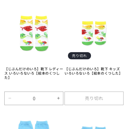
Title
Title
Title
Title
の
の
の
の
数
数
数
数
量
量
量
量
を
を
を
を
減
増
減
増
ら
や
ら
や
す
す
す
す
売り切れ
【じぶんだけのいろ】靴下 レディー
【じぶんだけのいろ】靴下 キッズ
ス いろいろないろ【絵本のくつし
いろいろないろ【絵本のくつした】
た】
売り切れ
Default
Default
Title
Title
の
の
数
数
量
量