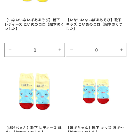
【いないいないばああそび】靴下
【いないいないばああそび】靴下
レディース こいぬのコロ【絵本のく
キッズ こいぬのコロ【絵本のくつ
つした】
した】
Default
Default
Default
Defa
Title
Title
Title
Title
の
の
の
の
数
数
数
数
量
量
量
量
を
を
を
を
減
増
減
増
ら
や
ら
や
す
す
す
す
【ほげちゃん】靴下 レディース ほ
【ほげちゃん】靴下 キッズ ほげ～
げ～【絵本のくつした】
【絵本のくつした】