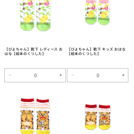
【ぴよちゃん】靴下 レディース お
【ぴよちゃん】靴下 キッズ おはな
はな【絵本のくつした】
【絵本のくつした】
Default
Default
Default
Defa
Title
Title
Title
Title
の
の
の
の
数
数
数
数
量
量
量
量
を
を
を
を
減
増
減
増
ら
や
ら
や
す
す
す
す