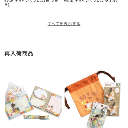
ver.F(デザインくつした2種/つみ
ver.D(デザインくつした/タオル)
き)
すべてを表示する
再入荷商品