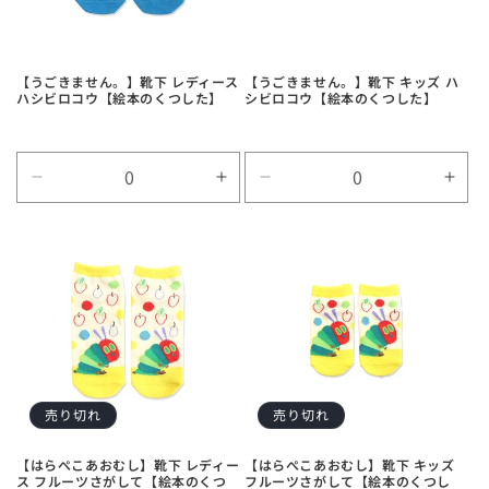
す
す
す
す
【うごきません。】靴下 レディース
【うごきません。】靴下 キッズ ハ
ハシビロコウ【絵本のくつした】
シビロコウ【絵本のくつした】
Default
Default
Default
Defa
Title
Title
Title
Title
の
の
の
の
数
数
数
数
量
量
量
量
を
を
を
を
減
増
減
増
ら
や
ら
や
す
す
す
す
売り切れ
売り切れ
【はらぺこあおむし】靴下 レディー
【はらぺこあおむし】靴下 キッズ
ス フルーツさがして【絵本のくつ
フルーツさがして【絵本のくつし