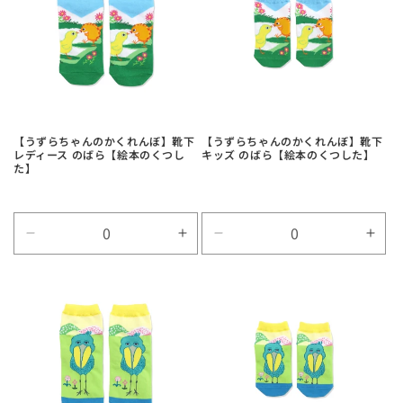
を
を
減
増
ら
や
す
す
【うずらちゃんのかくれんぼ】靴下
【うずらちゃんのかくれんぼ】靴下
レディース のばら【絵本のくつし
キッズ のばら【絵本のくつした】
た】
Default
Default
Default
Defa
Title
Title
Title
Title
の
の
の
の
数
数
数
数
量
量
量
量
を
を
を
を
減
増
減
増
ら
や
ら
や