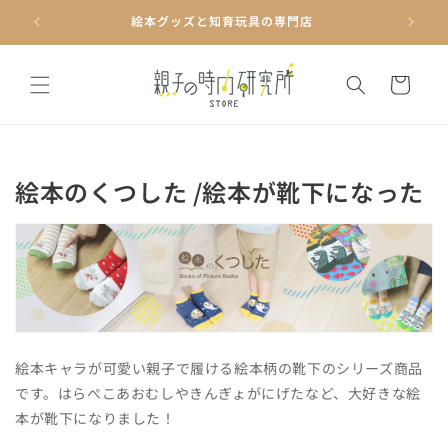
コンテ
ンツに
絵本グッズと知育玩具の専門店
進む
カ
ー
ト
コ
絵本のくつした /絵本が靴下になった
レ
ク
シ
ョ
ン
絵本キャラが可愛い親子で履ける絵本柄の靴下のシリーズ商品
:
です。はらぺこあおむしやきんぎょがにげたなど、大好きな絵
本が靴下になりました！