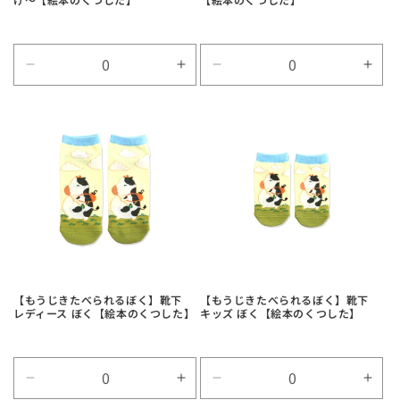
Default
Default
Default
Defa
Title
Title
Title
Title
の
の
の
の
数
数
数
数
量
量
量
量
を
を
を
を
減
増
減
増
ら
や
ら
や
す
す
す
す
【もうじきたべられるぼく】靴下
【もうじきたべられるぼく】靴下
レディース ぼく【絵本のくつした】
キッズ ぼく【絵本のくつした】
Default
Default
Default
Defa