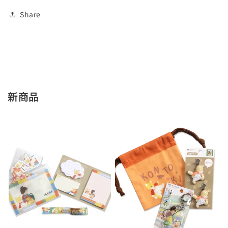
ー
ー
Share
ス
ス
ぼ
ぼ
く
く
【絵
【絵
本
本
の
の
新商品
く
く
つ
つ
し
し
た】
た】
の
の
数
数
量
量
を
を
減
増
ら
や
す
す