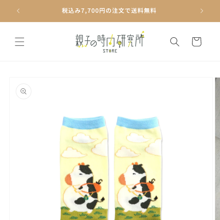
コンテ
ンツに
税込み7,700円の注文で送料無料
進む
カ
ー
ト
商品情
報にス
キップ