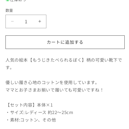
格
数量
【も
【も
う
う
じ
じ
カートに追加する
き
き
た
た
べ
べ
人気の絵本【もうじきたべられるぼく】柄の可愛い靴下で
ら
ら
す。
れ
れ
る
る
優しい履き心地のコットンを使用しています。
ぼ
ぼ
ママとお子さまお揃いで履いても可愛いですね！
く】
く】
靴
靴
【セット内容】本体×1
下
下
・サイズ:レディース 約22～25cm
レ
レ
・素材:コットン、その他
デ
デ
ィ
ィ