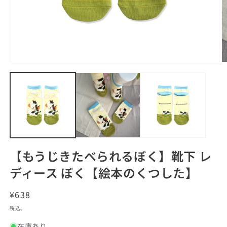
モ
ー
ダ
ル
で
メ
デ
ィ
ア
(1)
(2
【もうじきたべられるぼく】靴下 レ
を
開
ディース ぼく【絵本のくつした】
く
通
¥638
常
税込。
価
在庫あり