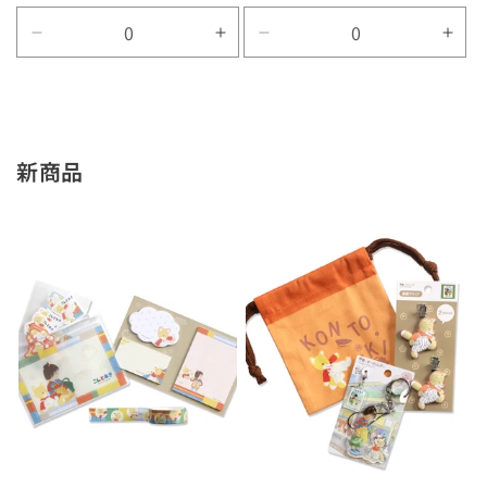
Default
Default
Default
Defa
Title
Title
Title
Title
の
の
の
の
数
数
数
数
量
量
量
量
新商品
を
を
を
を
減
増
減
増
ら
や
ら
や
す
す
す
す