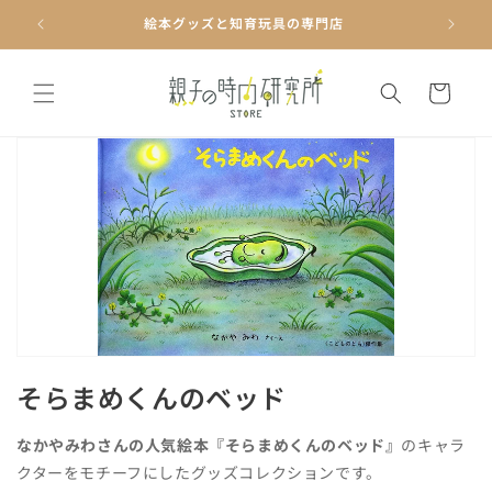
コンテ
ンツに
絵本グッズと知育玩具の専門店
進む
カ
ー
ト
コ
そらまめくんのベッド
レ
なかやみわさんの人気絵本『そらまめくんのベッド』
のキャラ
ク
クターをモチーフにしたグッズコレクションです。