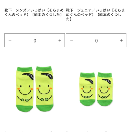
靴下 メンズ／いっぱい【そらまめ
靴下 ジュニア／いっぱい【そらま
くんのベッド】【絵本のくつした】
めくんのベッド】【絵本のくつし
た】
Default
Default
Default
Defa
Title
Title
Title
Title
の
の
の
の
数
数
数
数
量
量
量
量
を
を
を
を
減
増
減
増
ら
や
ら
や
す
す
す
す