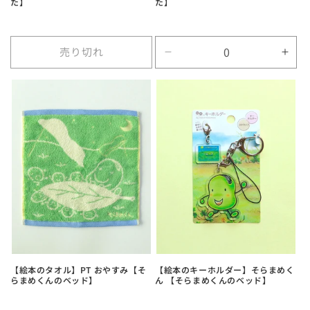
た】
た】
売り切れ
Default
Defa
Title
Title
の
の
数
数
量
量
を
を
減
増
ら
や
す
す
【絵本のタオル】PT おやすみ【そ
【絵本のキーホルダー】そらまめく
らまめくんのベッド】
ん 【そらまめくんのベッド】