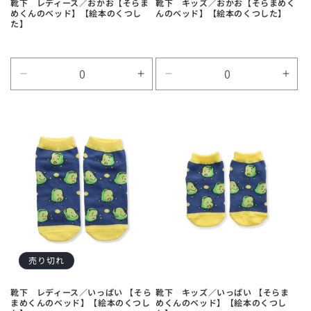
靴下 レディース／おかお【そらま
靴下 キッズ／おかお【そらまめく
めくんのベッド】【絵本のくつし
んのベッド】【絵本のくつした】
た】
Default
Default
Default
Defa
Title
Title
Title
Title
の
の
の
の
数
数
数
数
量
量
量
量
を
を
を
を
減
増
減
増
ら
や
ら
や
す
す
す
す
売り切れ
靴下 レディース／いっぱい 【そら
靴下 キッズ／いっぱい 【そらま
まめくんのベッド】【絵本のくつし
めくんのベッド】【絵本のくつし