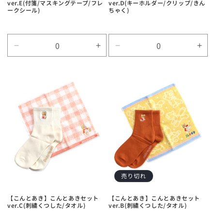
ver.E(付箋/マスキングテープ/フレ
ver.D(キーホルダー/クリップ/きん
ークシール)
ちゃく)
Default
Default
Default
Defa
Title
Title
Title
Title
の
の
の
の
数
数
数
数
量
量
量
量
を
を
を
を
減
増
減
増
ら
や
ら
や
す
す
す
す
売り切れ
【こんとあき】こんとあきセット
【こんとあき】こんとあきセット
ver.C(刺繍くつした/タオル)
ver.B(刺繍くつした/タオル)