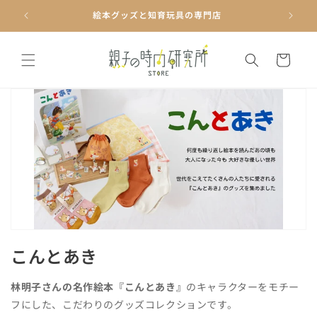
コンテ
ンツに
絵本グッズと知育玩具の専門店
進む
カ
ー
ト
コ
こんとあき
レ
林明子さんの名作絵本『こんとあき』
のキャラクターをモチー
ク
フにした、こだわりのグッズコレクションです。