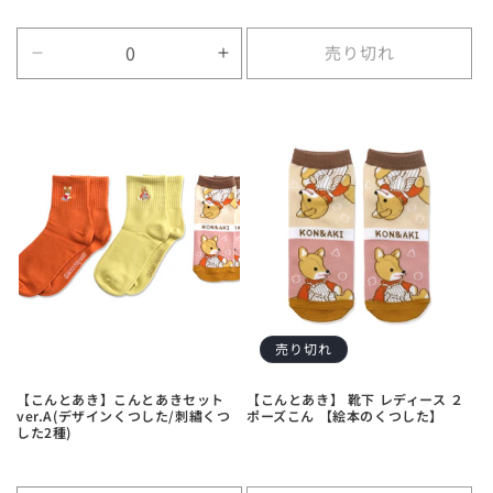
売り切れ
Default
Default
Title
Title
の
の
数
数
量
量
を
を
減
増
ら
や
す
す
売り切れ
【こんとあき】こんとあきセット
【こんとあき】 靴下 レディース ２
ver.A(デザインくつした/刺繡くつ
ポーズこん 【絵本のくつした】
した2種)