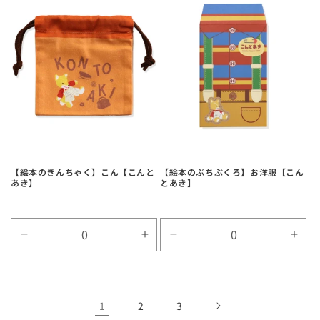
数
数
数
数
量
量
量
量
を
を
を
を
減
増
減
増
ら
や
ら
や
す
す
す
す
【絵本のきんちゃく】こん【こんと
【絵本のぷちぶくろ】お洋服【こん
あき】
とあき】
Default
Default
Default
Defa
Title
Title
Title
Title
の
の
の
の
数
数
数
数
1
2
3
量
量
量
量