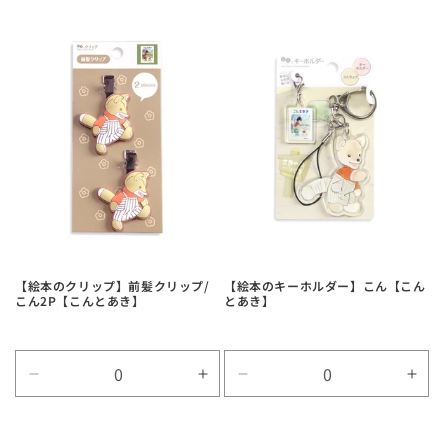
Title
Title
Title
Title
の
の
の
の
数
数
数
数
量
量
量
量
を
を
を
を
減
増
減
増
ら
や
ら
や
す
す
す
す
【絵本のクリップ】前髪クリップ/
【絵本のキーホルダー】こん【こん
こん2P【こんとあき】
とあき】
Default
Default
Default
Defa
Title
Title
Title
Title
の
の
の
の