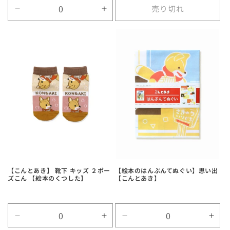
売り切れ
Default
Default
Title
Title
の
の
数
数
量
量
を
を
減
増
ら
や
す
す
【こんとあき】 靴下 キッズ ２ポー
【絵本のはんぶんてぬぐい】思い出
ズこん 【絵本のくつした】
【こんとあき】
Default
Default
Default
Defa