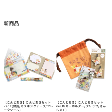
を
を
を
を
減
増
減
増
ら
や
ら
や
す
す
す
す
新商品
【こんとあき】こんとあきセット
【こんとあき】こんとあきセット
ver.E(付箋/マスキングテープ/フレ
ver.D(キーホルダー/クリップ/きん
ークシール)
ちゃく)