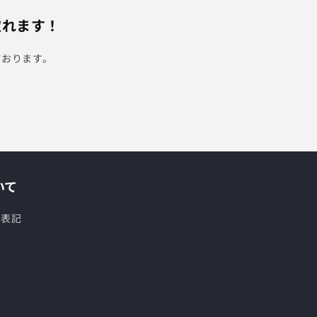
取れます！
ております。
いて
く表記