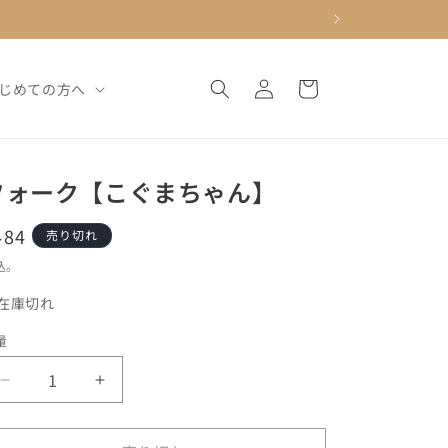
ロ
カ
グ
ー
じめての方へ
イ
ト
ン
フォーク【こぐまちゃん】
通
484
売り切れ
常
込。
価
在庫切れ
格
量
フ
フ
ォ
ォ
ー
ー