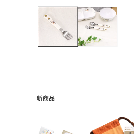
モ
ー
ダ
ル
で
メ
デ
ィ
ア
(1)
を
開
く
新商品