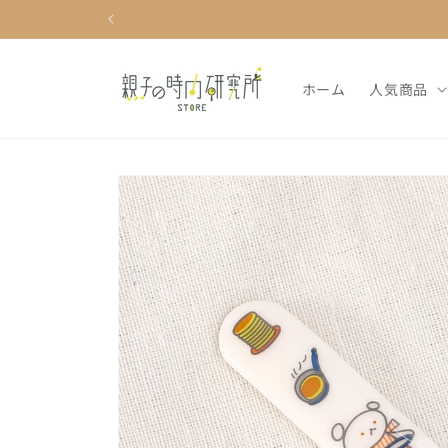
コンテ
ンツに
進む
ホーム
人気商品
商品情
報にス
キップ