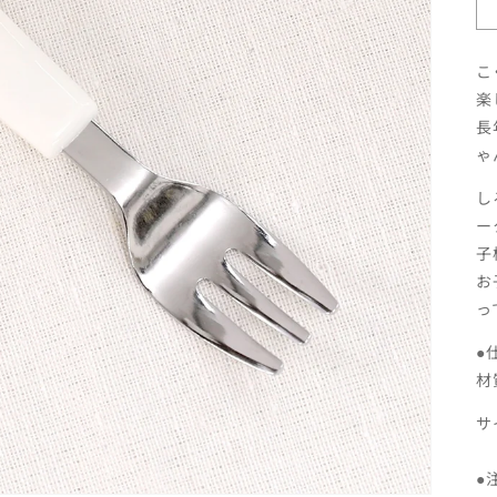
こ
楽
長
ゃ
し
ー
子
お
っ
●
材
サ
●