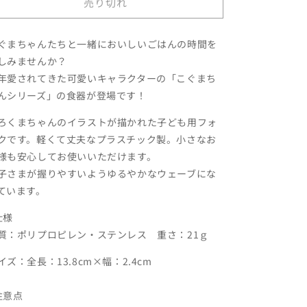
売り切れ
ク
ク
【こ
【こ
ぐ
ぐ
ぐまちゃんたちと一緒においしいごはんの時間を
ま
ま
しみませんか？
ち
ち
年愛されてきた可愛いキャラクターの「こぐまち
ゃ
ゃ
んシリーズ」の食器が登場です！
ん】
ん】
ろくまちゃんのイラストが描かれた子ども用フォ
の
の
クです。軽くて丈夫なプラスチック製。小さなお
数
数
様も安心してお使いいただけます。
量
量
子さまが握りやすいようゆるやかなウェーブにな
を
を
ています。
減
増
ら
や
仕様
す
す
質：ポリプロピレン・ステンレス 重さ：21ｇ
イズ：全長：13.8cm×幅：2.4cm
注意点