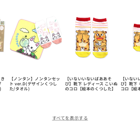
あき
【ノンタン】ノンタンセッ
【いないいないばああそ
【いない
ダ
ト ver.D(デザインくつし
び】靴下 レディース こいぬ
び】靴下 
)
た/タオル)
のコロ【絵本のくつした】
コロ【絵
すべてを表示する