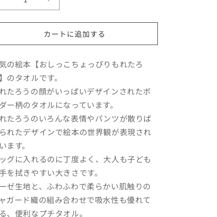
【絵
【絵
本
本
の
の
カートに追加する
タ
タ
オ
オ
ル】
ル】
気の絵本【おしっこちょっぴりもれたろ
PT
PT
】のタオルです。
か
か
れたろうの顔がいっぱいデザインされたボ
お
お
ダー柄のタオルになっています。
い
い
れたろうのいろんな表情やパンツが散りば
っ
っ
ぱ
ぱ
られたデザインで絵本の世界観が表現され
い
い
います。
【お
【お
ッグに入れるのに丁度よく、大人も子ども
し
し
手を拭きやすい大きさです。
っ
っ
ーゼ生地と、ふわふわで柔らかい肌触りの
こ
こ
ャガード織の組み合わせで吸水性も優れて
ち
ち
ょ
ょ
る、便利なプチタオル。