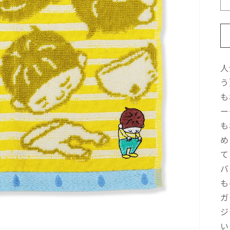
人
う
も
ー
も
め
て
バ
も
ガ
ジ
い