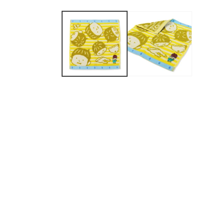
モ
ー
ダ
ル
で
メ
デ
ィ
ア
(1)
を
開
く