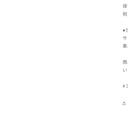
保
祝
●
サ
素
商
い
#