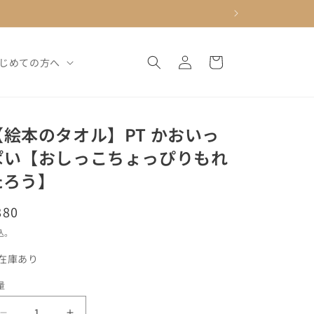
ロ
カ
グ
ー
じめての方へ
イ
ト
ン
【絵本のタオル】PT かおいっ
ぱい【おしっこちょっぴりもれ
たろう】
通
880
常
込。
価
在庫あり
格
量