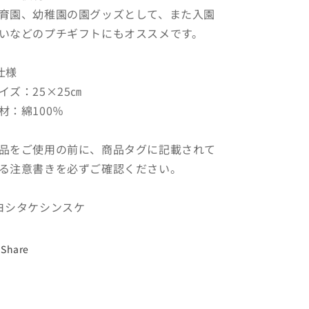
っ
っ
育園、幼稚園の園グッズとして、また入園
ぴ
ぴ
いなどのプチギフトにもオススメです。
り
り
も
も
仕様
れ
れ
イズ：25×25㎝
た
た
ろ
ろ
材：綿100％
う】
う】
の
の
品をご使用の前に、商品タグに記載されて
数
数
る注意書きを必ずご確認ください。
量
量
を
を
ヨシタケシンスケ
減
増
ら
や
す
す
Share