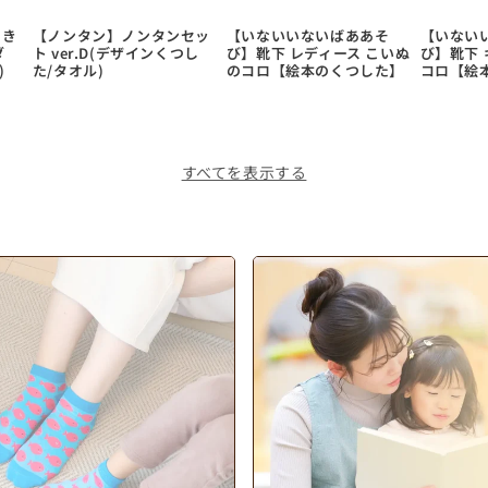
あき
【ノンタン】ノンタンセッ
【いないいないばああそ
【いない
ダ
ト ver.D(デザインくつし
び】靴下 レディース こいぬ
び】靴下 
)
た/タオル)
のコロ【絵本のくつした】
コロ【絵
すべてを表示する