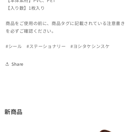
【本体素材】PVC、PET
ト
ト
【入り数】1枚入り
【わ
【わ
た
た
商品をご使用の前に、商品タグに記載されている注意書き
し
し
の
の
を必ずご確認ください。
わ
わ
ご
ご
#シール #ステーショナリー #ヨシタケシンスケ
む
む
は
は
Share
わ
わ
た
た
さ
さ
な
な
い】
い】
の
の
数
数
新商品
量
量
を
を
減
増