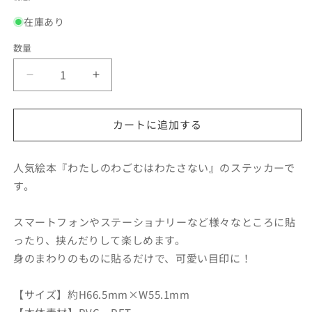
価
在庫あり
格
数量
【絵
【絵
本
本
の
の
カートに追加する
ス
ス
テ
テ
ッ
ッ
人気絵本『わたしのわごむはわたさない』のステッカーで
カ
カ
す。
ー】
ー】
わ
わ
スマートフォンやステーショナリーなど様々なところに貼
ご
ご
ったり、挟んだりして楽しめます。
む
む
身のまわりのものに貼るだけで、可愛い目印に！
ホ
ホ
ワ
ワ
【サイズ】約H66.5mm×W55.1mm
イ
イ