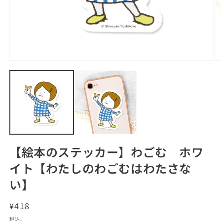
モ
ー
ダ
ル
で
メ
デ
ィ
ア
(1)
(2
【絵本のステッカー】わごむ ホワ
を
開
イト【わたしのわごむはわたさな
く
い】
通
¥418
常
税込。