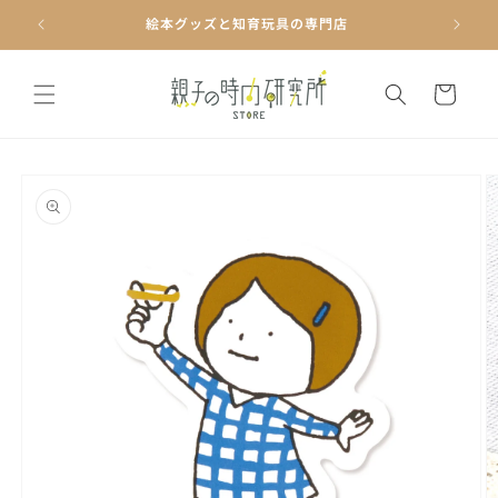
コンテ
ンツに
絵本グッズと知育玩具の専門店
進む
カ
ー
ト
商品情
報にス
キップ