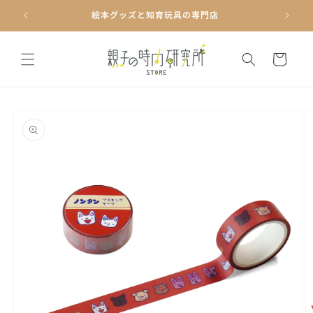
コンテ
ンツに
絵本グッズと知育玩具の専門店
進む
カ
ー
ト
商品情
報にス
キップ