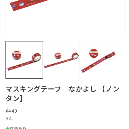
モ
ー
ダ
ル
で
メ
デ
ィ
ア
(1)
(2
マスキングテープ なかよし 【ノン
を
開
タン】
く
通
¥440
常
税込。
価
在庫あり