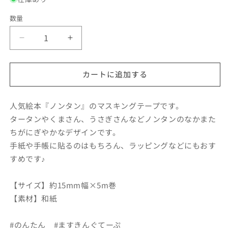
格
数量
マ
マ
ス
ス
キ
キ
カートに追加する
ン
ン
グ
グ
テ
テ
人気絵本『ノンタン』のマスキングテープです。
ー
ー
タータンやくまさん、うさぎさんなどノンタンのなかまた
プ
プ
ちがにぎやかなデザインです。
な
な
手紙や手帳に貼るのはもちろん、ラッピングなどにもおす
か
か
すめです♪
よ
よ
し
し
【サイズ】約15mm幅×5m巻
【ノ
【ノ
【素材】和紙
ン
ン
タ
タ
#のんたん #ますきんぐてーぷ
ン】
ン】