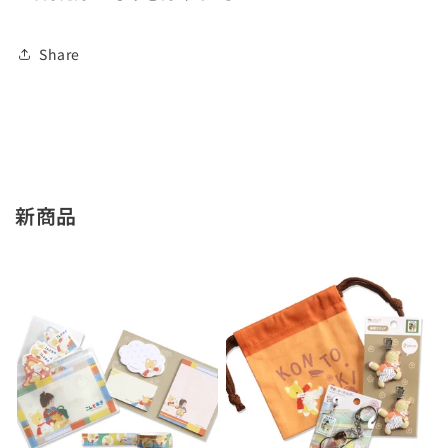
の
の
数
数
Share
量
量
を
を
減
増
ら
や
す
す
新商品