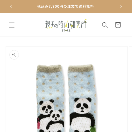
コンテ
ンツに
税込み7,700円の注文で送料無料
進む
カ
ー
ト
商品情
報にス
キップ