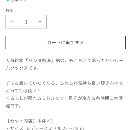
格
数量
ル
ル
ー
ー
ム
ム
カートに追加する
ソ
ソ
ッ
ッ
ク
ク
人気絵本「パンダ銭湯」柄の、もこもこであったかいルー
ス
ス
ムソックスです。
レ
レ
デ
デ
ずっと履いていたくなる、ふわふわ気持ち良い履き心地で
ィ
ィ
とっても可愛い！
ー
ー
くるぶしが隠れるミドル丈で、足元が冷える冬時期に大活
ス
ス
躍です。
／
／
か
か
【セット内容】本体×1
ぞ
ぞ
・サイズ: レディースミドル 22～24cm
く
く