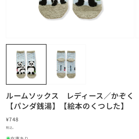
モ
ー
ダ
ル
で
メ
デ
ィ
ア
(1)
(2
ルームソックス レディース／かぞく
を
開
【パンダ銭湯】【絵本のくつした】
く
通
¥748
常
税込。
価
在庫あり