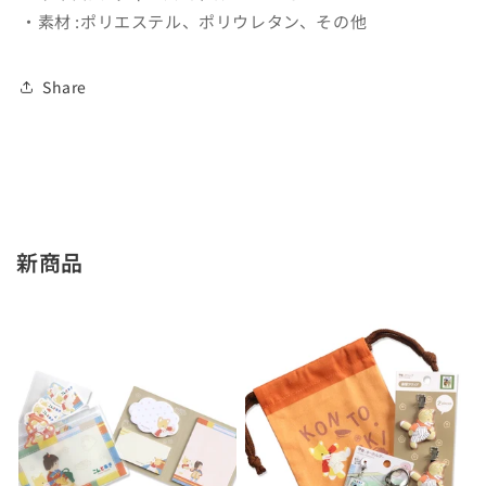
・素材 :ポリエステル、ポリウレタン、その他
【パ
【パ
ン
ン
ダ
ダ
Share
銭
銭
湯】
湯】
【絵
【絵
本
本
の
の
く
く
新商品
つ
つ
し
し
た】
た】
の
の
数
数
量
量
を
を
減
増
ら
や