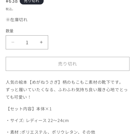
通
¥638
売り切れ
常
税込。
価
在庫切れ
格
数量
ル
ル
ー
ー
ム
ム
売り切れ
ソ
ソ
ッ
ッ
ク
ク
人気の絵本【めがねうさぎ】柄のもこもこ素材の靴下です。
ス
ス
ずっと履いていたくなる、ふわふわ気持ち良い履き心地でとっ
レ
レ
ても可愛い！
デ
デ
【セット内容】本体×1
ィ
ィ
ー
ー
・サイズ: レディース 22～24cm
ス
ス
／
／
・素材 :ポリエステル、ポリウレタン、その他