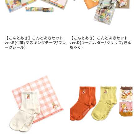
く
く
つ
つ
し
し
た】
た】
【も
【も
【こんとあき】こんとあきセット
【こんとあき】こんとあきセット
ver.E(付箋/マスキングテープ/フレ
ver.D(キーホルダー/クリップ/きん
こ
こ
ークシール)
ちゃく)
も
も
こ
こ
靴
靴
下】
下】
の
の
数
数
量
量
を
を
減
増
ら
や
す
す