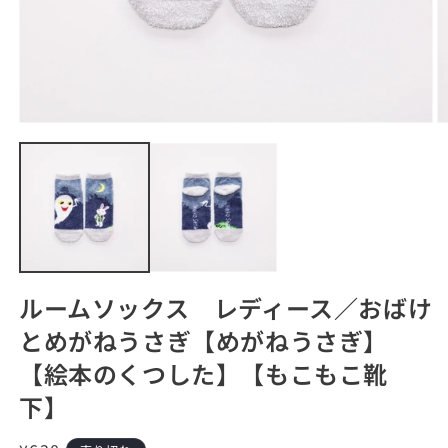
モ
ー
ダ
ル
で
メ
デ
ィ
ア
(1)
(2
ルームソックス レディース／おばけ
を
開
とめがねうさぎ【めがねうさぎ】
く
【絵本のくつした】【もこもこ靴
下】