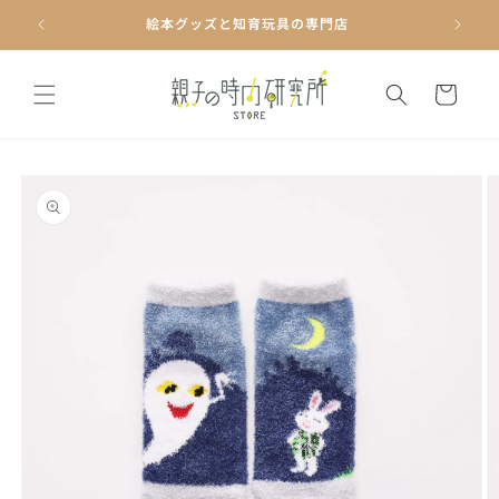
コンテ
ンツに
絵本グッズと知育玩具の専門店
進む
カ
ー
ト
商品情
報にス
キップ