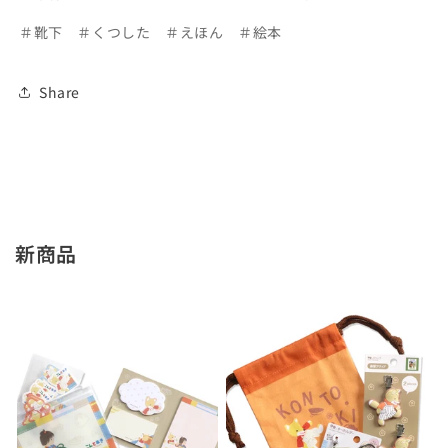
お
お
＃靴下 ＃くつした ＃えほん ＃絵本
ば
ば
け
け
と
と
Share
め
め
が
が
ね
ね
う
う
さ
さ
ぎ
ぎ
新商品
【め
【め
が
が
ね
ね
う
う
さ
さ
ぎ】
ぎ】
【絵
【絵
本
本
の
の