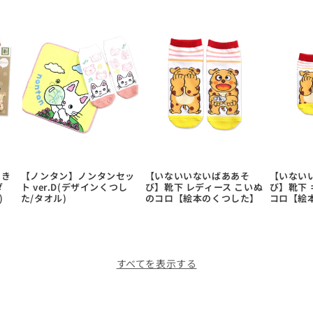
あき
【ノンタン】ノンタンセッ
【いないいないばああそ
【いない
ダ
ト ver.D(デザインくつし
び】靴下 レディース こいぬ
び】靴下 
)
た/タオル)
のコロ【絵本のくつした】
コロ【絵
すべてを表示する