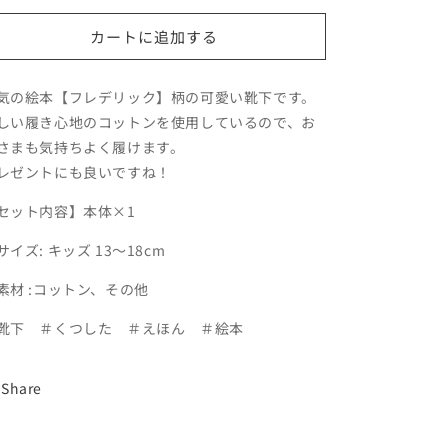
キ
キ
カートに追加する
ッ
ッ
ズ
ズ
／
／
気の絵本【フレデリック】柄の可愛い靴下です。
グ
グ
しい履き心地のコットンを使用しているので、お
レ
レ
さまも気持ちよく履けます。
ー
ー
レゼントにも良いですね！
【フ
【フ
セット内容】本体×1
レ
レ
デ
デ
サイズ: キッズ 13～18cm
リ
リ
ッ
ッ
素材 :コットン、その他
ク】
ク】
靴下 ＃くつした ＃えほん ＃絵本
【絵
【絵
本
本
の
の
Share
く
く
つ
つ