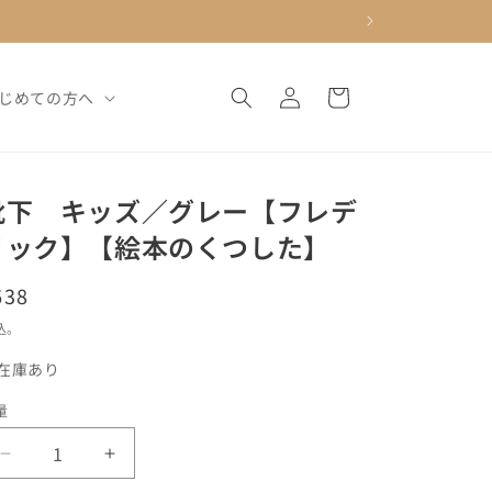
ロ
カ
グ
ー
じめての方へ
イ
ト
ン
靴下 キッズ／グレー【フレデ
リック】【絵本のくつした】
通
638
常
込。
価
在庫あり
格
量
靴
靴
下
下