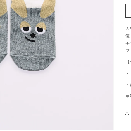
人
優
子
プ
【
・
・
＃