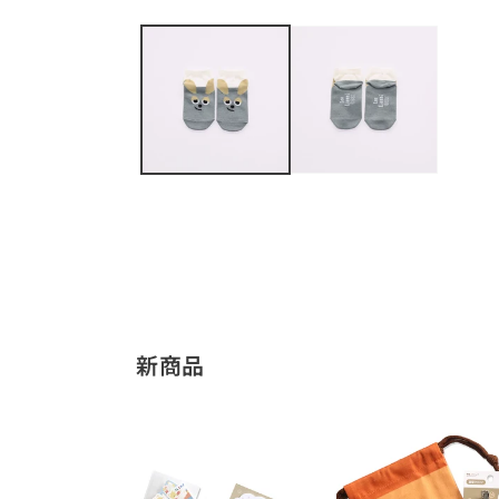
モ
ー
ダ
ル
で
メ
デ
ィ
ア
(1)
を
開
く
新商品