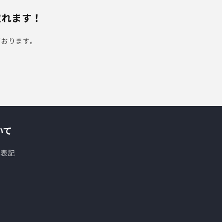
取れます！
ております。
いて
く表記