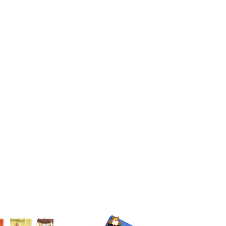
し
し
た】
た】
の
の
数
数
量
量
を
を
減
増
ら
や
す
す