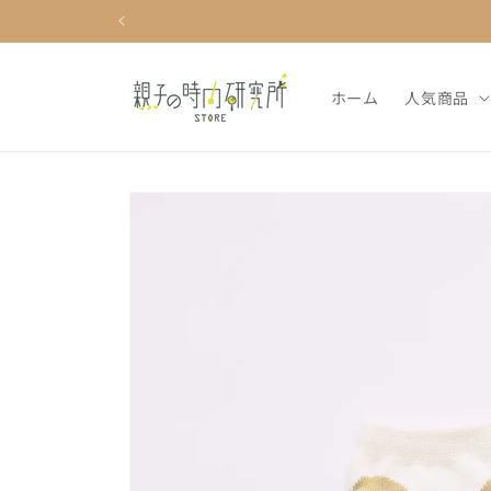
コンテ
ンツに
進む
ホーム
人気商品
商品情
報にス
キップ