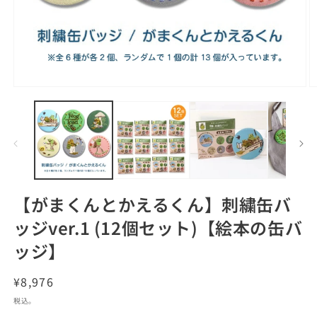
モ
ー
ダ
ル
で
メ
デ
ィ
ア
【がまくんとかえるくん】刺繍缶バ
(1)
(2
を
ッジver.1 (12個セット)【絵本の缶バ
開
く
ッジ】
通
¥8,976
常
税込。
価