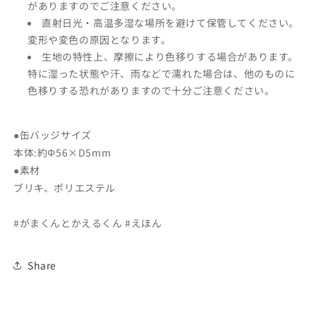
がありますのでご注意ください。
ら
や
直射日光・高温多湿な場所を避けて保管してください。
す
す
変形や変色の原因となります。
生地の特性上、摩擦により色移りする場合があります。
特に湿った状態や汗、雨などで濡れた場合は、他のものに
色移りする恐れがありますので十分ご注意ください。
●缶バッジサイズ
本体:約Φ56×D5mm
●素材
ブリキ、ポリエステル
#がまくんとかえるくん #えほん
Share