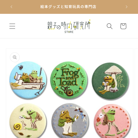
コンテ
ンツに
絵本グッズと知育玩具の専門店
進む
カ
ー
ト
商品情
報にス
キップ