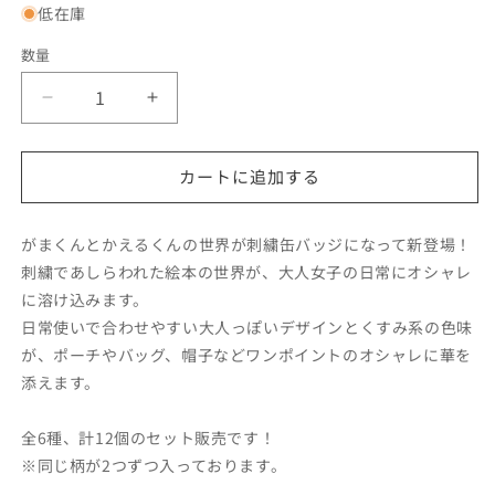
低在庫
格
数量
【が
【が
ま
ま
く
く
カートに追加する
ん
ん
と
と
か
か
がまくんとかえるくんの世界が刺繍缶バッジになって新登場！
え
え
刺繍であしらわれた絵本の世界が、大人女子の日常にオシャレ
る
る
に溶け込みます。
く
く
日常使いで合わせやすい大人っぽいデザインとくすみ系の色味
ん】
ん】
が、ポーチやバッグ、帽子などワンポイントのオシャレに華を
刺
刺
添えます。
繍
繍
缶
缶
全6種、計12個のセット販売です！
バ
バ
※同じ柄が2つずつ入っております。
ッ
ッ