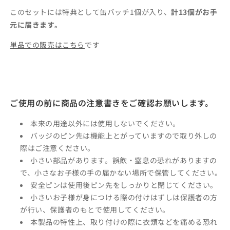
ジ
ジ
このセットには特典として缶バッチ1個が入り、
計13個がお手
ver.1
ver.1
元に届きます。
(12
(12
個
個
単品での販売はこちら
です
セ
セ
ッ
ッ
ト)
ト)
【絵
【絵
本
本
ご使用の前に商品の注意書きをご確認お願いします。
の
の
本来の用途以外には使用しないでください。
缶
缶
バッジのピン先は機能上とがっていますので取り外しの
バ
バ
際はご注意ください。
ッ
ッ
小さい部品があります。誤飲・窒息の恐れがありますの
ジ】
ジ】
で、小さなお子様の手の届かない場所で保管してください。
の
の
安全ピンは使用後ピン先をしっかりと閉じてください。
数
数
小さいお子様が身につける際の付けはずしは保護者の方
量
量
が行い、保護者のもとで使用してください。
を
を
本製品の特性上、取り付けの際に衣類などを痛める恐れ
減
増