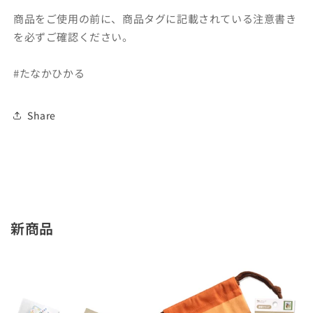
イ
イ
商品をご使用の前に、商品タグに記載されている注意書き
ト
ト
を必ずご確認ください。
【も
【も
も
も
た
た
#たなかひかる
ろ
ろ
う】
う】
Share
【た
【た
な
な
か
か
ひ
ひ
か
か
る】
る】
の
の
新商品
数
数
量
量
を
を
減
増
ら
や