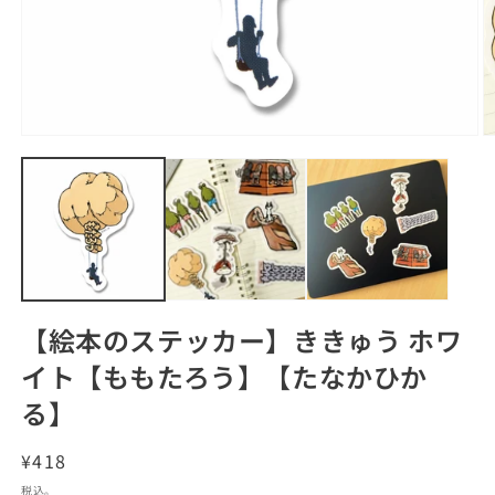
モ
ー
ダ
ル
(2
で
メ
デ
ィ
ア
(1)
【絵本のステッカー】ききゅう ホワ
を
開
イト【ももたろう】【たなかひか
く
る】
通
¥418
常
税込。