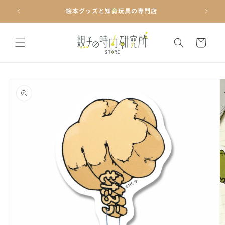
コンテ
ンツに
絵本グッズと知育玩具の専門店
進む
カ
ー
ト
商品情
報にス
キップ