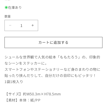
価
在庫あり
格
数量
【絵
【絵
本
本
の
の
カートに追加する
ス
ス
テ
テ
ッ
ッ
シュールな世界観で人気の絵本「ももたろう」の、印象的
カ
カ
なシーンをステッカーに。
ー】
ー】
スマートフォンやステーショナリーなど身のまわりの物に
き
き
貼ったり挟んだりして、自分だけの目印にもピッタリ！
き
き
1袋1枚入り
ゅ
ゅ
う
う
【サイズ】約W50.3m×H78.5mm
ホ
ホ
【素材】本体：紙/PP
ワ
ワ