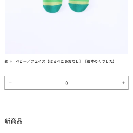
靴下 ベビー／フェイス【はらぺこあおむし】【絵本のくつした】
Default
Defa
Title
Title
の
の
数
数
量
量
新商品
を
を
減
増