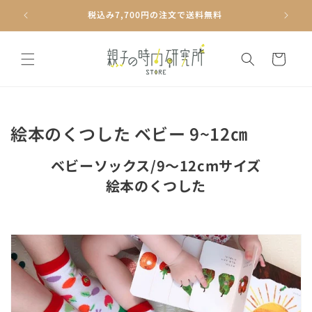
コンテ
ンツに
税込み7,700円の注文で送料無料
進む
カ
ー
ト
コ
絵本のくつした ベビー 9~12㎝
レ
ベビーソックス/9～12cmサイズ
ク
絵本のくつした
シ
ョ
ン
: