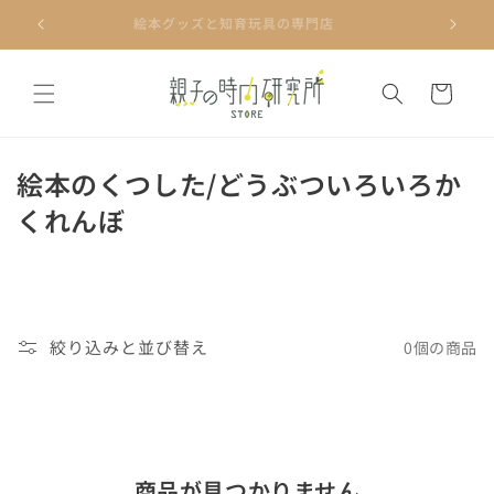
コンテ
ンツに
絵本グッズと知育玩具の専門店
進む
カ
ー
ト
コ
絵本のくつした/どうぶついろいろか
レ
くれんぼ
ク
シ
ョ
絞り込みと並び替え
0個の商品
ン
:
商品が見つかりません