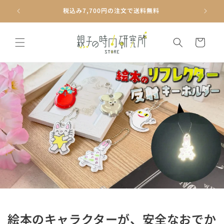
コンテ
ンツに
絵本グッズと知育玩具の専門店
進む
カ
ー
ト
絵本のキャラクターが、安全なおでか